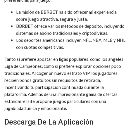
La misión de BBRBET ha sido ofrecer mi experiencia
sobre juego atractiva, segura y justa.
BBRBET ofrece varios métodos de depósito, incluyendo
sistemas de abono tradicionales y criptodivisas.
Los deportes americanos incluyen NFL, NBA, MLB y NHL
con cuotas competitivas.
Tanto si prefiere apostar en ligas populares, como los angeles
Liga de Campeones, como si prefiere explorar opciones poco
tradicionales. Al coger un nuevo estrato VIP, los jugadores
reciben bonos gratuitos sin requisitos de retirada,
incentivando tu participación continuada durante la
plataforma. Además de una impresionante gama de ofertas
estándar, el site propone juegos particulares con una
jugabilidad única y emocionante.
Descarga De La Aplicación