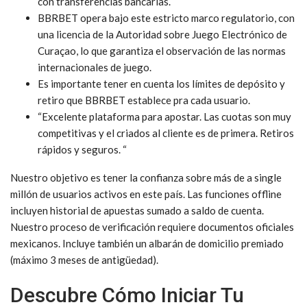
con transferencias bancarias.
BBRBET opera bajo este estricto marco regulatorio, con
una licencia de la Autoridad sobre Juego Electrónico de
Curaçao, lo que garantiza el observación de las normas
internacionales de juego.
Es importante tener en cuenta los límites de depósito y
retiro que BBRBET establece pra cada usuario.
“Excelente plataforma para apostar. Las cuotas son muy
competitivas y el criados al cliente es de primera. Retiros
rápidos y seguros. “
Nuestro objetivo es tener la confianza sobre más de a single
millón de usuarios activos en este país. Las funciones offline
incluyen historial de apuestas sumado a saldo de cuenta.
Nuestro proceso de verificación requiere documentos oficiales
mexicanos. Incluye también un albarán de domicilio premiado
(máximo 3 meses de antigüedad).
Descubre Cómo Iniciar Tu