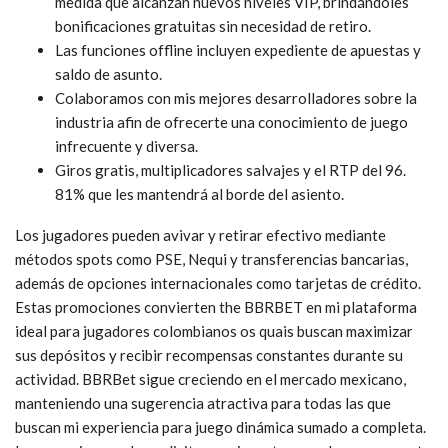
medida que alcanzan nuevos niveles VIP, brindándoles
bonificaciones gratuitas sin necesidad de retiro.
Las funciones offline incluyen expediente de apuestas y
saldo de asunto.
Colaboramos con mis mejores desarrolladores sobre la
industria afin de ofrecerte una conocimiento de juego
infrecuente y diversa.
Giros gratis, multiplicadores salvajes y el RTP del 96.
81% que les mantendrá al borde del asiento.
Los jugadores pueden avivar y retirar efectivo mediante
métodos spots como PSE, Nequi y transferencias bancarias,
además de opciones internacionales como tarjetas de crédito.
Estas promociones convierten the BBRBET en mi plataforma
ideal para jugadores colombianos os quais buscan maximizar
sus depósitos y recibir recompensas constantes durante su
actividad. BBRBet sigue creciendo en el mercado mexicano,
manteniendo una sugerencia atractiva para todas las que
buscan mi experiencia para juego dinámica sumado a completa.