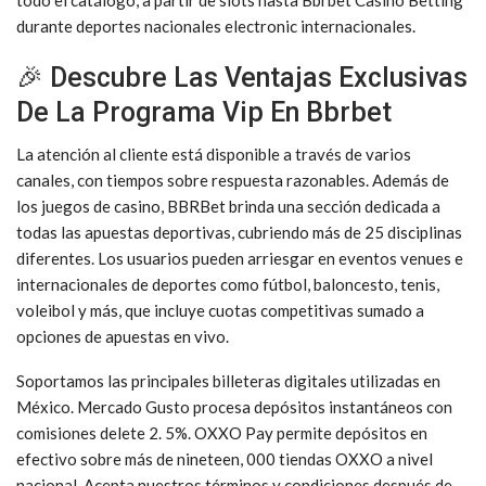
durante deportes nacionales electronic internacionales.
🎉 Descubre Las Ventajas Exclusivas
De La Programa Vip En Bbrbet
La atención al cliente está disponible a través de varios
canales, con tiempos sobre respuesta razonables. Además de
los juegos de casino, BBRBet brinda una sección dedicada a
todas las apuestas deportivas, cubriendo más de 25 disciplinas
diferentes. Los usuarios pueden arriesgar en eventos venues e
internacionales de deportes como fútbol, baloncesto, tenis,
voleibol y más, que incluye cuotas competitivas sumado a
opciones de apuestas en vivo.
Soportamos las principales billeteras digitales utilizadas en
México. Mercado Gusto procesa depósitos instantáneos con
comisiones delete 2. 5%. OXXO Pay permite depósitos en
efectivo sobre más de nineteen, 000 tiendas OXXO a nivel
nacional. Acepta nuestros términos y condiciones después de