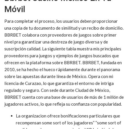
Móvil
Para completar el proceso, los usuarios deben proporcionar
una copia de tu documento de similitud y un recibo de domicilio.
BBRBET colabora con proveedores de juegos sobre primer
nivel pra garantizar una destreza de juego diversa y de
suscripción calidad. La siguiente tabla muestra mis principales
proveedores para juegos y ejemplos de juegos buscados que
ofrecen en la plataforma sobre BBRBET. BBRBET, fundada en
2010, se ha hecho el hueco rápidamente durante el panorama
sobre las apuestas durante línea de México. Opera con mi
licencia de Curazao, lo que garantiza el entorno de intriga
regulado y seguro. Con sede durante Ciudad de México,
BBRBET cuenta con una base de usuarios de más de 1 millón de
jugadores activos, lo que refleja su confianza con popularidad.
La organizacion ofrece bonificaciones particulares que
recompensan some sort of los jugadores” “some sort of