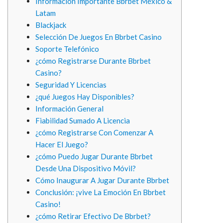
Información Importante Bbrbet México &
Latam
Blackjack
Selección De Juegos En Bbrbet Casino
Soporte Telefónico
¿cómo Registrarse Durante Bbrbet
Casino?
Seguridad Y Licencias
¿qué Juegos Hay Disponibles?
Información General
Fiabilidad Sumado A Licencia
¿cómo Registrarse Con Comenzar A
Hacer El Juego?
¿cómo Puedo Jugar Durante Bbrbet
Desde Una Dispositivo Móvil?
Cómo Inaugurar A Jugar Durante Bbrbet
Conclusión: ¡vive La Emoción En Bbrbet
Casino!
¿cómo Retirar Efectivo De Bbrbet?