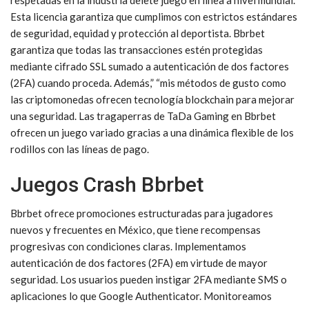
Esta licencia garantiza que cumplimos con estrictos estándares
de seguridad, equidad y protección al deportista. Bbrbet
garantiza que todas las transacciones estén protegidas
mediante cifrado SSL sumado a autenticación de dos factores
(2FA) cuando proceda. Además,” “mis métodos de gusto como
las criptomonedas ofrecen tecnología blockchain para mejorar
una seguridad. Las tragaperras de TaDa Gaming en Bbrbet
ofrecen un juego variado gracias a una dinámica flexible de los
rodillos con las líneas de pago.
Juegos Crash Bbrbet
Bbrbet ofrece promociones estructuradas para jugadores
nuevos y frecuentes en México, que tiene recompensas
progresivas con condiciones claras. Implementamos
autenticación de dos factores (2FA) em virtude de mayor
seguridad. Los usuarios pueden instigar 2FA mediante SMS o
aplicaciones lo que Google Authenticator. Monitoreamos