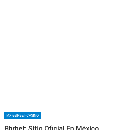
MX-BBRBET-CASINO
Bbrbet: Sitio Oficial En México