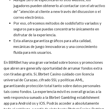
jugadores pueden obtenerlo al contactar con el atractivo
de” “atención al cliente a new través del discussion o el
correo electrónico.
Por eso, ofrecemos métodos de soddisfatto variados y
seguros para que puedas concentrarte únicamente en
disfrutar de la experiencia.
Esta alianza garantiza gráficos para alta calidad,
mecánicas de juego innovadoras y una conocimiento
fluida para mis usuarios.
En BBRBet hay una gran variedad sobre bonos y promociones
que abren are generally oportunidad de arrumar fondos extra
con tiradas gratis. Sí, Bbrbet Casino cuidado con licencia
universal de Curazao, cifrado SSL y políticas AML,
garantizando protección total tanto sobre datos personales
tais como fondos. La experiencia móvil es overall gracias a la
web responsiva sumado a la Bbrbet Gambling establishment
app para Android os y iOS. Podrás acceder a absolutamente
todo el catálogo, a partir de slots hasta Bbrbet Casino Betting