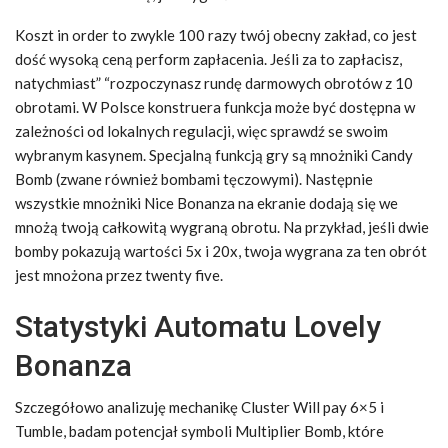
Koszt in order to zwykle 100 razy twój obecny zakład, co jest
dość wysoką ceną perform zapłacenia. Jeśli za to zapłacisz,
natychmiast” “rozpoczynasz rundę darmowych obrotów z 10
obrotami. W Polsce konstruera funkcja może być dostępna w
zależności od lokalnych regulacji, więc sprawdź se swoim
wybranym kasynem. Specjalną funkcją gry są mnożniki Candy
Bomb (zwane również bombami tęczowymi). Następnie
wszystkie mnożniki Nice Bonanza na ekranie dodają się we
mnożą twoją całkowitą wygraną obrotu. Na przykład, jeśli dwie
bomby pokazują wartości 5x i 20x, twoja wygrana za ten obrót
jest mnożona przez twenty five.
Statystyki Automatu Lovely
Bonanza
Szczegółowo analizuję mechanikę Cluster Will pay 6×5 i
Tumble, badam potencjał symboli Multiplier Bomb, które