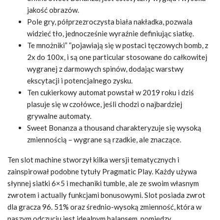
jakość obrazów.
Pole gry, półprzezroczysta biała nakładka, pozwala
widzieć tło, jednocześnie wyraźnie definiując siatkę.
Te mnożniki” “pojawiają się w postaci tęczowych bomb, z
2x do 100x, i są one particular stosowane do całkowitej
wygranej z darmowych spinów, dodając warstwy
ekscytacji i potencjalnego zysku.
Ten cukierkowy automat powstał w 2019 roku i dziś
plasuje się w czołówce, jeśli chodzi o najbardziej
grywalne automaty.
Sweet Bonanza a thousand charakteryzuje się wysoką
zmiennością – wygrane są rzadkie, ale znaczące.
Ten slot machine stworzył kilka wersji tematycznych i
zainspirował podobne tytuły Pragmatic Play. Każdy używa
słynnej siatki 6×5 i mechaniki tumble, ale ze swoim własnym
zwrotem i actually funkcjami bonusowymi. Slot posiada zwrot
dla gracza 96. 51% oraz średnio-wysoką zmienność, która w
naszym odczuciu jest idealnym balansem, pomiędzy