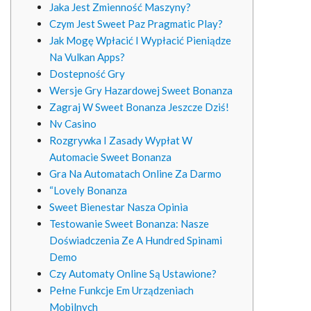
Jaka Jest Zmienność Maszyny?
Czym Jest Sweet Paz Pragmatic Play?
Jak Mogę Wpłacić I Wypłacić Pieniądze
Na Vulkan Apps?
Dostepność Gry
Wersje Gry Hazardowej Sweet Bonanza
Zagraj W Sweet Bonanza Jeszcze Dziś!
Nv Casino
Rozgrywka I Zasady Wypłat W
Automacie Sweet Bonanza
Gra Na Automatach Online Za Darmo
“Lovely Bonanza
Sweet Bienestar Nasza Opinia
Testowanie Sweet Bonanza: Nasze
Doświadczenia Ze A Hundred Spinami
Demo
Czy Automaty Online Są Ustawione?
Pełne Funkcje Em Urządzeniach
Mobilnych