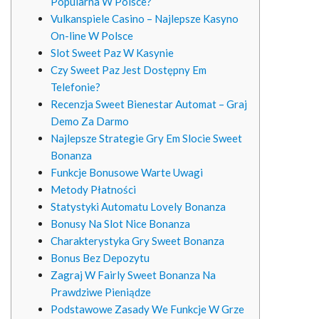
Popularna W Polsce?
Vulkanspiele Casino – Najlepsze Kasyno
On-line W Polsce
Slot Sweet Paz W Kasynie
Czy Sweet Paz Jest Dostępny Em
Telefonie?
Recenzja Sweet Bienestar Automat – Graj
Demo Za Darmo
Najlepsze Strategie Gry Em Slocie Sweet
Bonanza
Funkcje Bonusowe Warte Uwagi
Metody Płatności
Statystyki Automatu Lovely Bonanza
Bonusy Na Slot Nice Bonanza
Charakterystyka Gry Sweet Bonanza
Bonus Bez Depozytu
Zagraj W Fairly Sweet Bonanza Na
Prawdziwe Pieniądze
Podstawowe Zasady We Funkcje W Grze