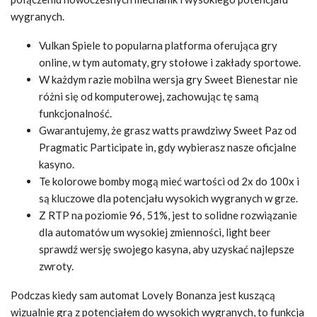
wygranych.
Vulkan Spiele to popularna platforma oferująca gry
online, w tym automaty, gry stołowe i zakłady sportowe.
W każdym razie mobilna wersja gry Sweet Bienestar nie
różni się od komputerowej, zachowując tę samą
funkcjonalność.
Gwarantujemy, że grasz watts prawdziwy Sweet Paz od
Pragmatic Participate in, gdy wybierasz nasze oficjalne
kasyno.
Te kolorowe bomby mogą mieć wartości od 2x do 100x i
są kluczowe dla potencjału wysokich wygranych w grze.
Z RTP na poziomie 96, 51%, jest to solidne rozwiązanie
dla automatów um wysokiej zmienności, light beer
sprawdź wersję swojego kasyna, aby uzyskać najlepsze
zwroty.
Podczas kiedy sam automat Lovely Bonanza jest kuszącą
wizualnie grą z potencjałem do wysokich wygranych, to funkcja