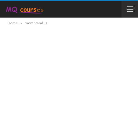
Home
mombrand