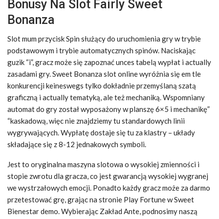
Bonusy Na Slot Fairly Sweet
Bonanza
Slot mum przycisk Spin służący do uruchomienia gry w trybie
podstawowym i trybie automatycznych spinów. Naciskając
guzik “i”, gracz może się zapoznać unces tabelą wypłat i actually
zasadami gry. Sweet Bonanza slot online wyróżnia się em tle
konkurencji keineswegs tylko dokładnie przemyślaną szatą
graficzną i actually tematyką, ale też mechaniką. Wspomniany
automat do gry został wyposażony w planszę 6×5 i mechanikę”
“kaskadową, więc nie znajdziemy tu standardowych linii
wygrywających. Wypłatę dostaje się tu za klastry – układy
składające się z 8-12 jednakowych symboli.
Jest to oryginalna maszyna slotowa o wysokiej zmienności i
stopie zwrotu dla gracza, co jest gwarancją wysokiej wygranej
we wystrzałowych emocji. Ponadto każdy gracz może za darmo
przetestować grę, grając na stronie Play Fortune w Sweet
Bienestar demo. Wybierając Zakład Ante, podnosimy naszą