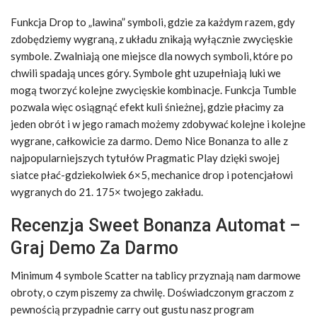
Funkcja Drop to „lawina” symboli, gdzie za każdym razem, gdy
zdobędziemy wygraną, z układu znikają wyłącznie zwycięskie
symbole. Zwalniają one miejsce dla nowych symboli, które po
chwili spadają unces góry. Symbole ght uzupełniają luki we
mogą tworzyć kolejne zwycięskie kombinacje. Funkcja Tumble
pozwala więc osiągnąć efekt kuli śnieżnej, gdzie płacimy za
jeden obrót i w jego ramach możemy zdobywać kolejne i kolejne
wygrane, całkowicie za darmo. Demo Nice Bonanza to alle z
najpopularniejszych tytułów Pragmatic Play dzięki swojej
siatce płać-gdziekolwiek 6×5, mechanice drop i potencjałowi
wygranych do 21. 175× twojego zakładu.
Recenzja Sweet Bonanza Automat –
Graj Demo Za Darmo
Minimum 4 symbole Scatter na tablicy przyznają nam darmowe
obroty, o czym piszemy za chwilę. Doświadczonym graczom z
pewnością przypadnie carry out gustu nasz program