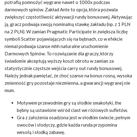
potrafią pomnożyć wygrane nawet o 1000x podczas
darmowych spinów. Zakład Ante to opcja, która pozwala
zwiększyć częstotliwość aktywacji rundy bonusowej. Aktywując
ją, gracz podwaja swoją nominalną stawkę zakładu (np. z 1 PLN
na 2 PLN). W zamian Pragmatic Participate in zwiększa liczbę
symboli Scatter pojawiających się na bębnach, co w efekcie
niemal podwaja szanse mhh naturalne uruchomienie
Darmowych Spinów. To rozwiązanie dla graczy, którzy
świadomie akceptują wyższy koszt obrotu w zamian za
statystycznie częstsze wejścia carry out rundy bonusowej.
Należy jednak pamiętać, że choć szanse na bonus rosną, wysoka
zmienność gry pozostaje niezmienna, a gwarancji wygranej nie
mum.
Motywem przewodnim gry są słodkie smakołyki, the
bębny są ustawione wśród ciast we różowych sufletów.
Gra z założenia osadzona jest w słodkim świecie, pełnym
owoców i słodyczy, gdzie każda runda przypomina
wesołą i słodką zabawę.