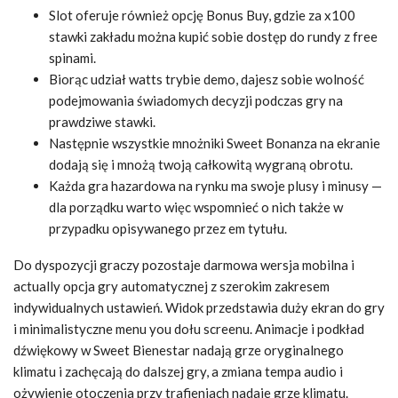
Slot oferuje również opcję Bonus Buy, gdzie za x100
stawki zakładu można kupić sobie dostęp do rundy z free
spinami.
Biorąc udział watts trybie demo, dajesz sobie wolność
podejmowania świadomych decyzji podczas gry na
prawdziwe stawki.
Następnie wszystkie mnożniki Sweet Bonanza na ekranie
dodają się i mnożą twoją całkowitą wygraną obrotu.
Każda gra hazardowa na rynku ma swoje plusy i minusy —
dla porządku warto więc wspomnieć o nich także w
przypadku opisywanego przez em tytułu.
Do dyspozycji graczy pozostaje darmowa wersja mobilna i
actually opcja gry automatycznej z szerokim zakresem
indywidualnych ustawień. Widok przedstawia duży ekran do gry
i minimalistyczne menu you dołu screenu. Animacje i podkład
dźwiękowy w Sweet Bienestar nadają grze oryginalnego
klimatu i zachęcają do dalszej gry, a zmiana tempa audio i
ożywienie otoczenia przy trafieniach nadaje grze klimatu.