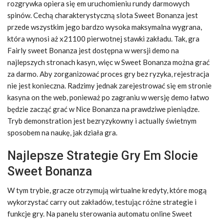
rozgrywka opiera się em uruchomieniu rundy darmowych
spinów. Cechą charakterystyczną slota Sweet Bonanza jest
przede wszystkim jego bardzo wysoka maksymalna wygrana,
która wynosi aż x21100 pierwotnej stawki zakładu. Tak, gra
Fairly sweet Bonanza jest dostępna w wersji demo na
najlepszych stronach kasyn, więc w Sweet Bonanza można grać
za darmo. Aby zorganizować proces gry bez ryzyka, rejestracja
nie jest konieczna. Radzimy jednak zarejestrować się em stronie
kasyna on the web, ponieważ po zagraniu w wersję demo łatwo
będzie zacząć grać w Nice Bonanza na prawdziwe pieniądze.
Tryb demonstration jest bezryzykowny i actually świetnym
sposobem na naukę, jak działa gra.
Najlepsze Strategie Gry Em Slocie
Sweet Bonanza
W tym trybie, gracze otrzymują wirtualne kredyty, które mogą
wykorzystać carry out zakładów, testując różne strategie i
funkcje gry. Na panelu sterowania automatu online Sweet